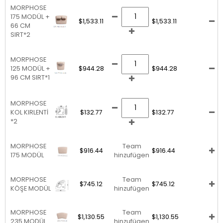
MORPHOSE
175 MODÜL +
$1,533.11
$1,533.11
66 CM
SIRT*2
MORPHOSE
125 MODÜL +
$944.28
$944.28
96 CM SIRT*1
MORPHOSE
KOL KIRLENTİ
$132.77
$132.77
*2
MORPHOSE
Team
$916.44
$916.44
175 MODÜL
hinzufügen
MORPHOSE
Team
$745.12
$745.12
KÖŞE MODÜL
hinzufügen
MORPHOSE
Team
$1,130.55
$1,130.55
235 MODÜL
hinzufügen