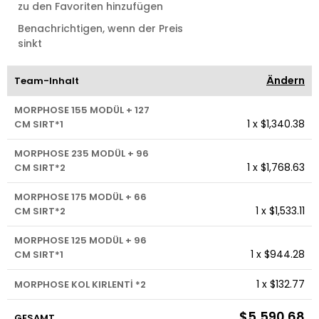
zu den Favoriten hinzufügen
Benachrichtigen, wenn der Preis
sinkt
Ändern
Team-Inhalt
MORPHOSE 155 MODÜL + 127
1
x
$1,340.38
CM SIRT*1
MORPHOSE 235 MODÜL + 96
1
x
$1,768.63
CM SIRT*2
MORPHOSE 175 MODÜL + 66
1
x
$1,533.11
CM SIRT*2
MORPHOSE 125 MODÜL + 96
1
x
$944.28
CM SIRT*1
1
x
$132.77
MORPHOSE KOL KIRLENTİ *2
$5,590.68
GESAMT