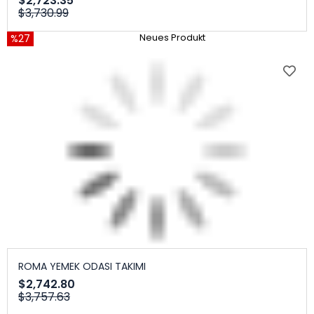
$2,723.35
$3,730.99
%27
Neues Produkt
ROMA YEMEK ODASI TAKIMI
$2,742.80
$3,757.63