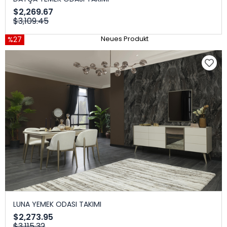
$2,269.67
$3,109.45
%27
Neues Produkt
LUNA YEMEK ODASI TAKIMI
$2,273.95
$3,115.32