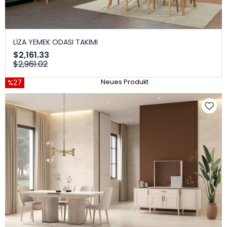
LİZA YEMEK ODASI TAKIMI
$2,161.33
$2,961.02
%27
Neues Produkt