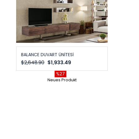
BALANCE DUVART ÜNİTESİ
$2,648.90
$1,933.49
%27
Neues Produkt