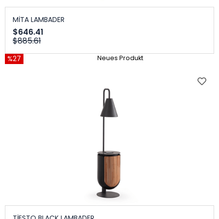
MİTA LAMBADER
$646.41
$885.61
%27
Neues Produkt
TİESTO BLACK LAMBADER