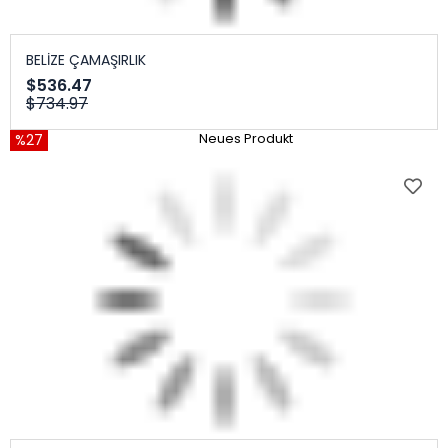
BELİZE ÇAMAŞIRLIK
$536.47
$734.97
%27
Neues Produkt