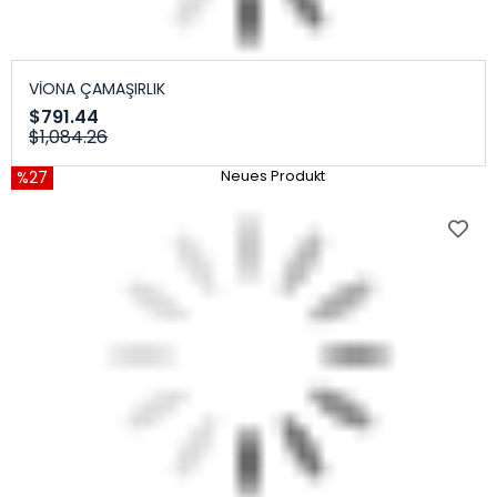
VİONA ÇAMAŞIRLIK
$791.44
$1,084.26
%27
Neues Produkt