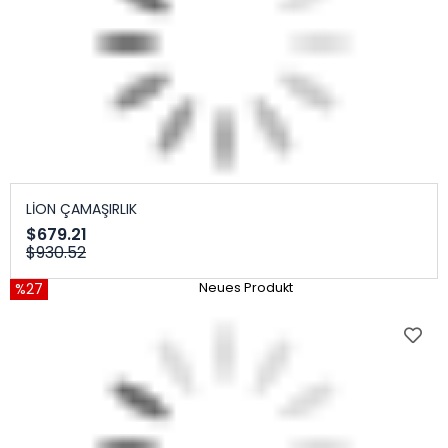
LİON ÇAMAŞIRLIK
$679.21
$930.52
%27
Neues Produkt