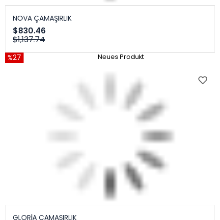
NOVA ÇAMAŞIRLIK
$830.46
$1,137.74
%27
Neues Produkt
GLORİA ÇAMAŞIRLIK