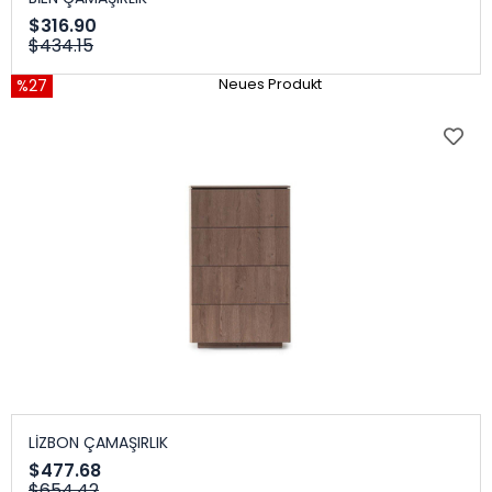
$316.90
$434.15
%27
Neues Produkt
LİZBON ÇAMAŞIRLIK
$477.68
$654.42