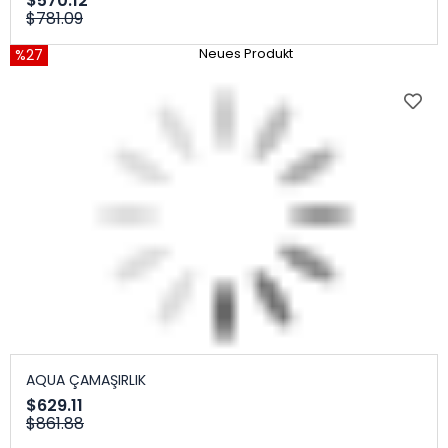
$570.12
$781.09
%27
Neues Produkt
AQUA ÇAMAŞIRLIK
$629.11
$861.88