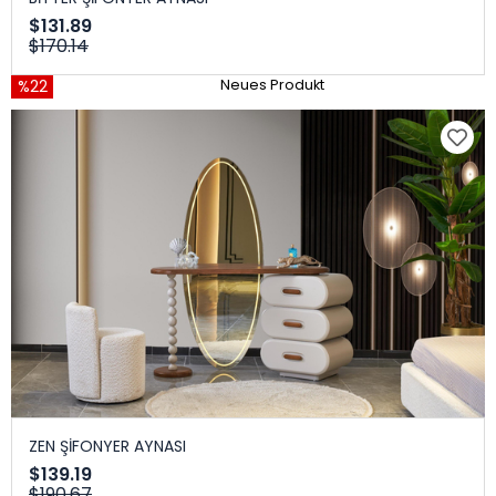
$131.89
$170.14
%22
Neues Produkt
ZEN ŞİFONYER AYNASI
$139.19
$190.67