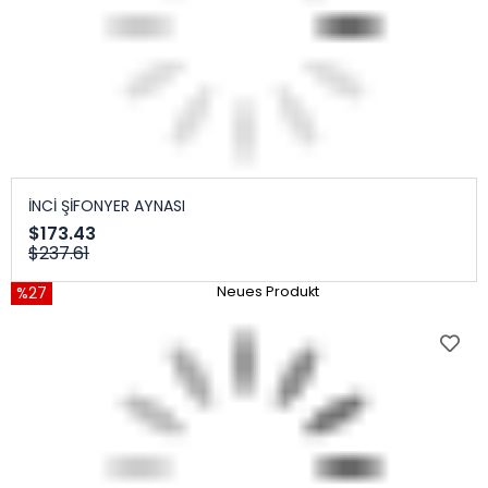
İNCİ ŞİFONYER AYNASI
$173.43
$237.61
%27
Neues Produkt