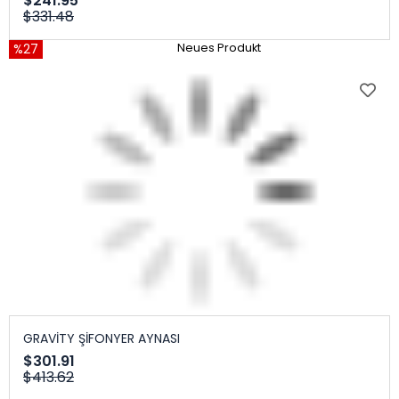
$241.95
$331.48
%27
Neues Produkt
GRAVİTY ŞİFONYER AYNASI
$301.91
$413.62