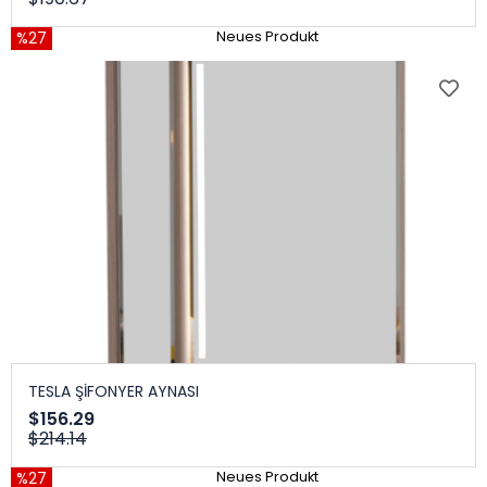
%27
Neues Produkt
TESLA ŞİFONYER AYNASI
$156.29
$214.14
%27
Neues Produkt