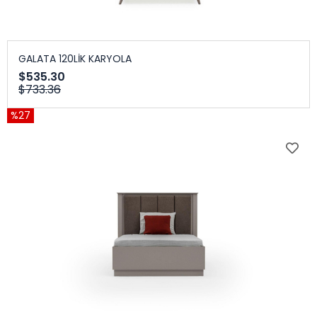
GALATA 120LİK KARYOLA
$535.30
$733.36
%27