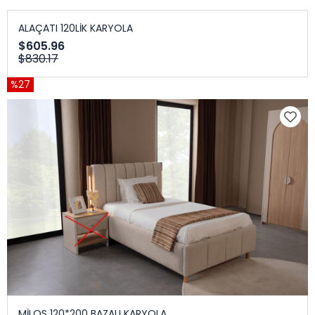
ALAÇATI 120LİK KARYOLA
$605.96
$830.17
%27
MİLOS 120*200 BAZALI KARYOLA