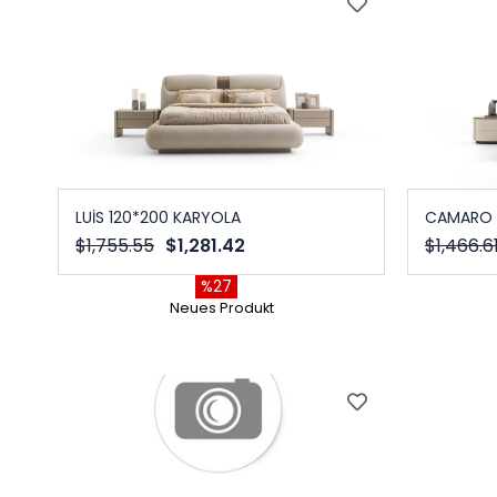
LUİS 120*200 KARYOLA
CAMARO 
$1,755.55
$1,281.42
$1,466.6
%27
Neues Produkt