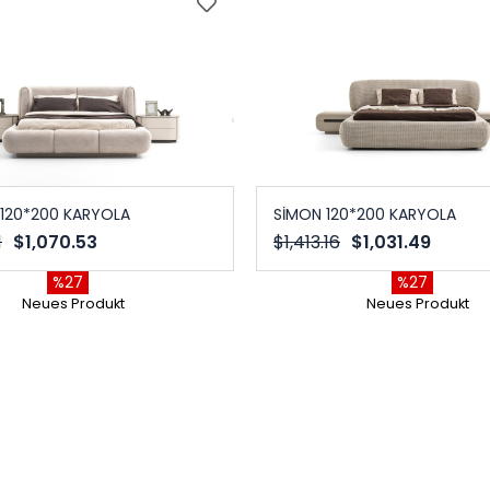
120*200 KARYOLA
SİMON 120*200 KARYOLA
1
$1,070.53
$1,413.16
$1,031.49
%27
%27
Neues Produkt
Neues Produkt