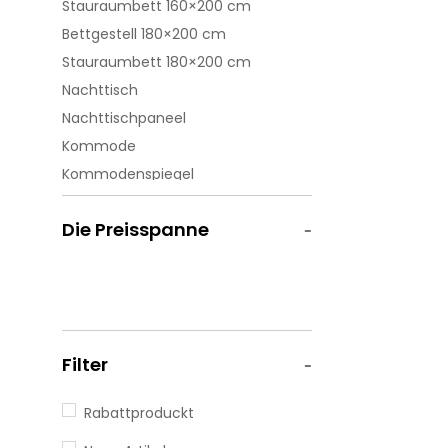
Stauraumbett 160×200 cm
Bettgestell 180×200 cm
Stauraumbett 180×200 cm
Nachttisch
Nachttischpaneel
Kommode
Kommodenspiegel
Spiegelkommode
Die Preisspanne
Schiebetürenschrank
1-türiges Modu
2-türiges Modul
3-türiges Modul
4-türiges Modul
Filter
5-türiges Modul
6-türiges Modul
Rabattproduckt
Wäscheschrank