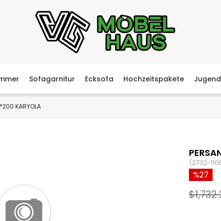
immer
Sofagarnitur
Ecksofa
Hochzeitspakete
Jugend
0*200 KARYOLA
PERSAN
(2732-110
27
$1,732