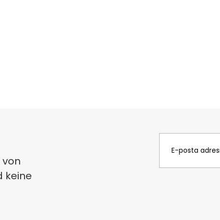
 von
d keine