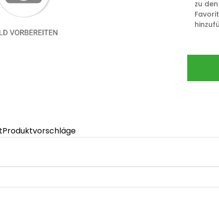
zu den
Favori
hinzuf
t
Produktvorschläge