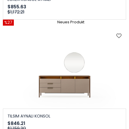
$855.63
$1,172.21
%27
Neues Produkt
TILSIM AYNALI KONSOL
$846.21
$1,159.30