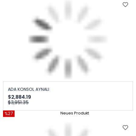
ADA KONSOL AYNALI
$2,884.19
$3,951.35
%27
Neues Produkt