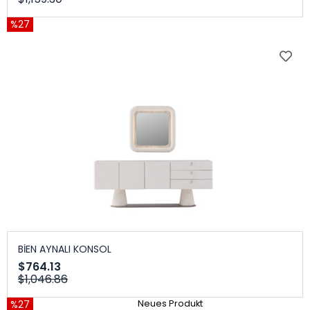
%27
BİEN AYNALI KONSOL
$764.13
$1,046.86
%27
Neues Produkt