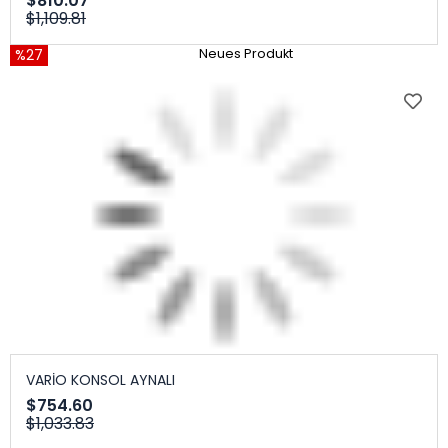
$810.07
$1,109.81
%27
Neues Produkt
VARİO KONSOL AYNALI
$754.60
$1,033.83