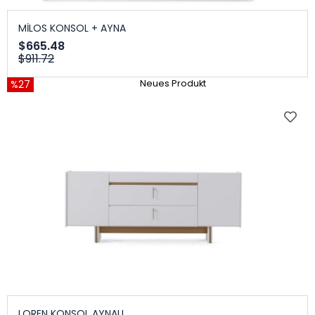
MİLOS KONSOL + AYNA
$665.48
$911.72
%27
Neues Produkt
LOREN KONSOL AYNALI