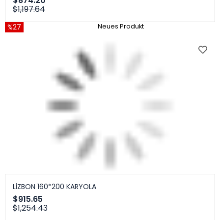
$874.20
$1,197.64
%27
Neues Produkt
LİZBON 160*200 KARYOLA
$915.65
$1,254.43