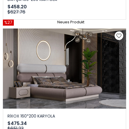
$458.20
$627.76
%27
Neues Produkt
RİXOX 160*200 KARYOLA
$475.34
$651.23