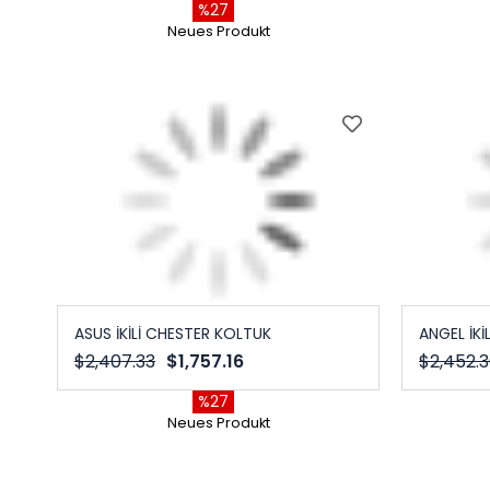
%27
Neues Produkt
ASUS İKİLİ CHESTER KOLTUK
ANGEL İKİ
$2,407.33
$1,757.16
$2,452.
%27
Neues Produkt