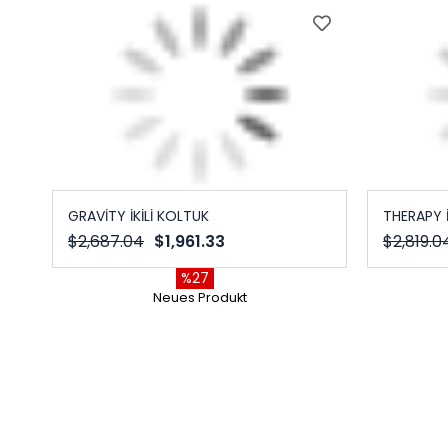
GRAVİTY İKİLİ KOLTUK
THERAPY İ
$2,687.04
$1,961.33
$2,819.0
%27
Neues Produkt