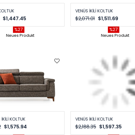
İ KOLTUK
VENÜS İKİLİ KOLTUK
$1,447.45
$2,071.01
$1,511.69
%27
%27
Neues Produkt
Neues Produkt
İKİLİ KOLTUK
VENÜS İKİLİ KOLTUK
2
$1,575.94
$2,188.35
$1,597.35