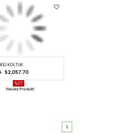
KİLİ KOLTUK
4
$2,057.70
%27
Neues Produkt
1