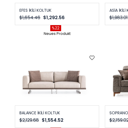
EFES İKİLİ KOLTUK
ASİA İKİL
$1,654.46
$1,292.56
$1,983.01
%22
Neues Produkt
BALANCE İKİLİ KOLTUK
SOPRANO 
$2,129.68
$1,554.52
$2,159.0