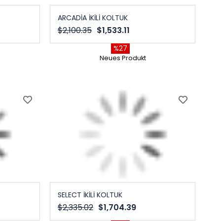
ARCADİA İKİLİ KOLTUK
$2,100.35
$1,533.11
%27
Neues Produkt
SELECT İKİLİ KOLTUK
$2,335.02
$1,704.39