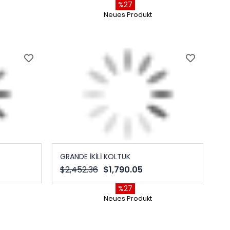
%27
Neues Produkt
GRANDE İKİLİ KOLTUK
$2,452.36
$1,790.05
%27
Neues Produkt