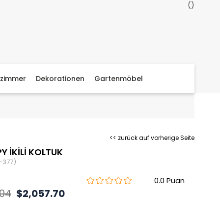
zimmer
Dekorationen
Gartenmöbel
<< zurück auf vorherige Seite
Y İKİLİ KOLTUK
-377)
0.0
.04
$2,057.70