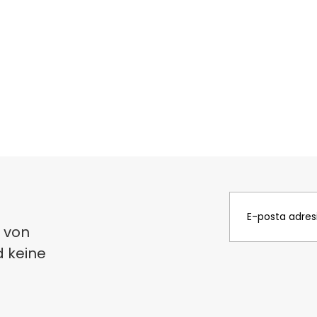
 von
d keine