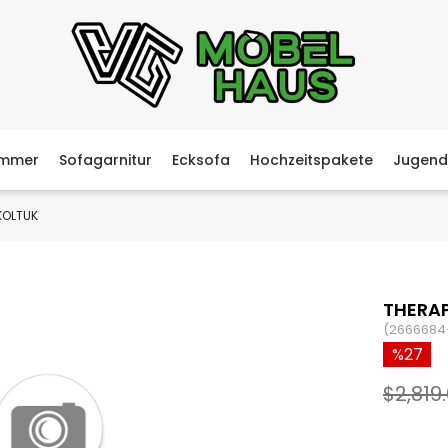
immer
Sofagarnitur
Ecksofa
Hochzeitspakete
Jugend
 KOLTUK
THERAP
(2666684
27
$2,819