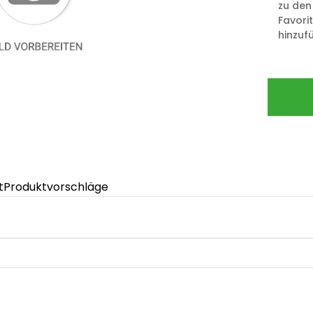
zu den
Favori
hinzuf
t
Produktvorschläge