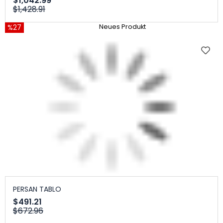
$1,042.99
$1,428.91
%27
Neues Produkt
PERSAN TABLO
$491.21
$672.96