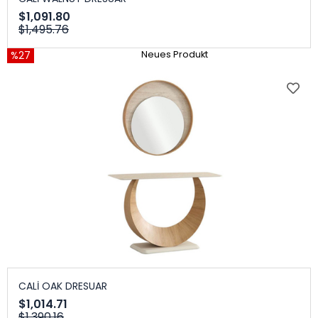
$1,091.80
$1,495.76
%27
Neues Produkt
CALİ OAK DRESUAR
$1,014.71
$1,390.16