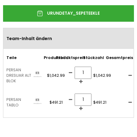
Team-Inhalt ändern
Teile
Produktbild
Produktspreis
Stückzahl
Gesamtpreis
PERSAN
DRESUAR ALT
$1,042.99
$1,042.99
BLOK
PERSAN
$491.21
$491.21
TABLO