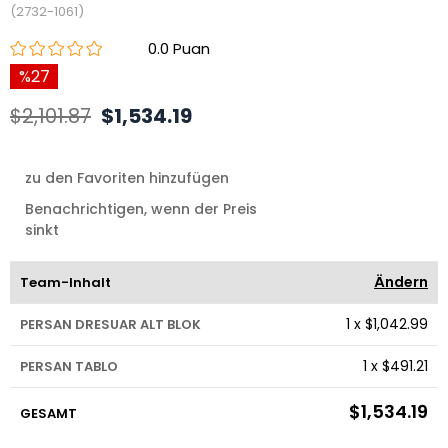
(2732-1061)
0.0
27
$2,101.87
$1,534.19
zu den Favoriten hinzufügen
Benachrichtigen, wenn der Preis
sinkt
Ändern
Team-Inhalt
1
x
$1,042.99
PERSAN DRESUAR ALT BLOK
1
x
$491.21
PERSAN TABLO
$1,534.19
GESAMT