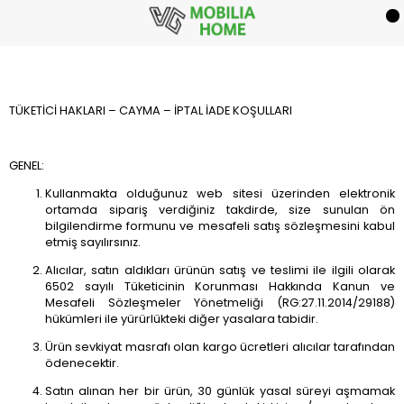
TÜKETİCİ HAKLARI – CAYMA – İPTAL İADE KOŞULLARI
GENEL:
Kullanmakta olduğunuz web sitesi üzerinden elektronik
ortamda sipariş verdiğiniz takdirde, size sunulan ön
bilgilendirme formunu ve mesafeli satış sözleşmesini kabul
etmiş sayılırsınız.
Alıcılar, satın aldıkları ürünün satış ve teslimi ile ilgili olarak
6502 sayılı Tüketicinin Korunması Hakkında Kanun ve
Mesafeli Sözleşmeler Yönetmeliği (RG:27.11.2014/29188)
hükümleri ile yürürlükteki diğer yasalara tabidir.
Ürün sevkiyat masrafı olan kargo ücretleri alıcılar tarafından
ödenecektir.
Satın alınan her bir ürün, 30 günlük yasal süreyi aşmamak