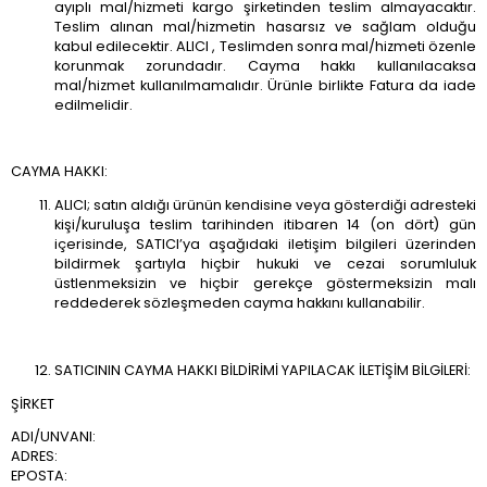
ayıplı mal/hizmeti kargo şirketinden teslim almayacaktır.
Teslim alınan mal/hizmetin hasarsız ve sağlam olduğu
kabul edilecektir. ALICI , Teslimden sonra mal/hizmeti özenle
korunmak zorundadır. Cayma hakkı kullanılacaksa
mal/hizmet kullanılmamalıdır. Ürünle birlikte Fatura da iade
edilmelidir.
CAYMA HAKKI:
ALICI; satın aldığı ürünün kendisine veya gösterdiği adresteki
kişi/kuruluşa teslim tarihinden itibaren 14 (on dört) gün
içerisinde, SATICI’ya aşağıdaki iletişim bilgileri üzerinden
bildirmek şartıyla hiçbir hukuki ve cezai sorumluluk
üstlenmeksizin ve hiçbir gerekçe göstermeksizin malı
reddederek sözleşmeden cayma hakkını kullanabilir.
SATICININ CAYMA HAKKI BİLDİRİMİ YAPILACAK İLETİŞİM BİLGİLERİ:
ŞİRKET
ADI/UNVANI:
ADRES:
EPOSTA: