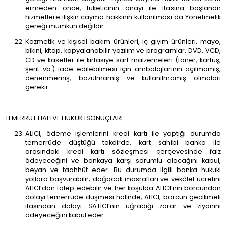
ermeden önce, tüketicinin onayı ile ifasına başlanan
hizmetlere ilişkin cayma hakkının kullanılması da Yönetmelik
gereği mümkün değildir.
Kozmetik ve kişisel bakım ürünleri, iç giyim ürünleri, mayo,
bikini, kitap, kopyalanabilir yazılım ve programlar, DVD, VCD,
CD ve kasetler ile kırtasiye sarf malzemeleri (toner, kartuş,
şerit vb.) iade edilebilmesi için ambalajlarının açılmamış,
denenmemiş, bozulmamış ve kullanılmamış olmaları
gerekir.
TEMERRÜT HALİ VE HUKUKİ SONUÇLARI
ALICI, ödeme işlemlerini kredi kartı ile yaptığı durumda
temerrüde düştüğü takdirde, kart sahibi banka ile
arasındaki kredi kartı sözleşmesi çerçevesinde faiz
ödeyeceğini ve bankaya karşı sorumlu olacağını kabul,
beyan ve taahhüt eder. Bu durumda ilgili banka hukuki
yollara başvurabilir; doğacak masrafları ve vekâlet ücretini
ALICI’dan talep edebilir ve her koşulda ALICI’nın borcundan
dolayı temerrüde düşmesi halinde, ALICI, borcun gecikmeli
ifasından dolayı SATICI’nın uğradığı zarar ve ziyanını
ödeyeceğini kabul eder.