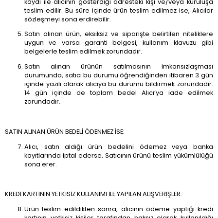
kaydı ile alıcının gösterdiği adresteki kişi ve/veya kuruluşa
teslim edilir. Bu süre içinde ürün teslim edilmez ise, Alıcılar
sözleşmeyi sona erdirebilir.
Satın alınan ürün, eksiksiz ve siparişte belirtilen niteliklere
uygun ve varsa garanti belgesi, kullanım klavuzu gibi
belgelerle teslim edilmek zorundadır.
Satın alınan ürünün satılmasının imkansızlaşması
durumunda, satıcı bu durumu öğrendiğinden itibaren 3 gün
içinde yazılı olarak alıcıya bu durumu bildirmek zorundadır.
14 gün içinde de toplam bedel Alıcı’ya iade edilmek
zorundadır.
SATIN ALINAN ÜRÜN BEDELİ ÖDENMEZ İSE:
Alıcı, satın aldığı ürün bedelini ödemez veya banka
kayıtlarında iptal ederse, Satıcının ürünü teslim yükümlülüğü
sona erer.
KREDİ KARTININ YETKİSİZ KULLANIMI İLE YAPILAN ALIŞVERİŞLER:
Ürün teslim edildikten sonra, alıcının ödeme yaptığı kredi
kartının yetkisiz kişiler tarafından haksız olarak kullanıldığı