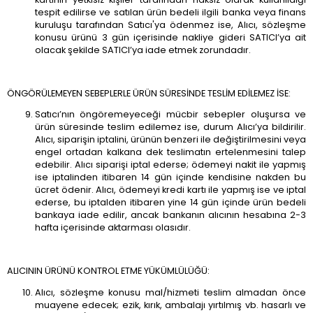
tespit edilirse ve satılan ürün bedeli ilgili banka veya finans
kuruluşu tarafından Satıcı'ya ödenmez ise, Alıcı, sözleşme
konusu ürünü 3 gün içerisinde nakliye gideri SATICI’ya ait
olacak şekilde SATICI’ya iade etmek zorundadır.
ÖNGÖRÜLEMEYEN SEBEPLERLE ÜRÜN SÜRESİNDE TESLİM EDİLEMEZ İSE:
Satıcı’nın öngöremeyeceği mücbir sebepler oluşursa ve
ürün süresinde teslim edilemez ise, durum Alıcı’ya bildirilir.
Alıcı, siparişin iptalini, ürünün benzeri ile değiştirilmesini veya
engel ortadan kalkana dek teslimatın ertelenmesini talep
edebilir. Alıcı siparişi iptal ederse; ödemeyi nakit ile yapmış
ise iptalinden itibaren 14 gün içinde kendisine nakden bu
ücret ödenir. Alıcı, ödemeyi kredi kartı ile yapmış ise ve iptal
ederse, bu iptalden itibaren yine 14 gün içinde ürün bedeli
bankaya iade edilir, ancak bankanın alıcının hesabına 2-3
hafta içerisinde aktarması olasıdır.
ALICININ ÜRÜNÜ KONTROL ETME YÜKÜMLÜLÜĞÜ:
Alıcı, sözleşme konusu mal/hizmeti teslim almadan önce
muayene edecek; ezik, kırık, ambalajı yırtılmış vb. hasarlı ve