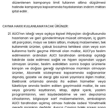
düzenlenen kampanya limit tutarının altına düşülmesi
halinde kampanya kapsamında faydalanılan indirim miktarı
iptal edilir.
CAYMA HAKKI KULLANILAMAYACAK ÜRÜNLER:
ALICI’nın isteği veya açıkça kişisel ihtiyaçları doğrultusunda
hazırlanan ve geri gönderilmeye müsait olmayan, iç giyim
alt parçaları, mayo ve bikini altları, makyaj malzemeleri, tek
kullanımlık ürünler, çabuk bozulma tehlikesi olan veya son
kullanma tarihi geçme ihtimali olan mallar, ALICI’ya teslim
edilmesinin ardından ALICI tarafından ambalajı açıldığı
takdirde iade edilmesi sağlık ve hijyen açısından uygun
olmayan ürünler, teslim edildikten sonra başka ürünlerle
karışan ve doğası gereği ayrıştırılması mümkün olmayan
ürünler, Abonelik sözleşmesi kapsamında sağlananlar
dışında, gazete ve dergi gibi süreli yayınlara ilişkin mallar,
Elektronik ortamda anında ifa edilen hizmetler veya
tüketiciye anında teslim edilen gayrimaddi mallar, ile ses
veya görüntü kayıtlarının, kitap, dijital içerik, yazılım
programlarının, veri kaydedebilme ve veri depolama
cihazlarının, bilgisayar sarf malzemelerinin, ambalajının
ALICI tarafından açılmış olması halinde iadesi Yönetmelik
gereği mümkün değildir. Ayrıca Cayma hakkı süresi sona