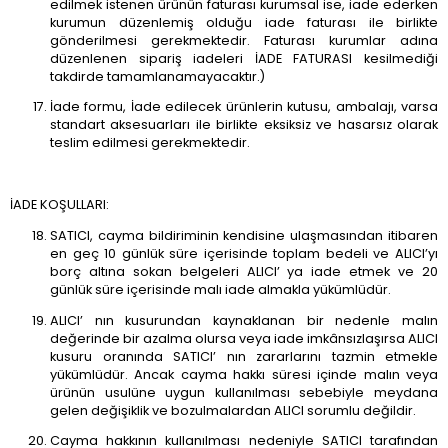
edilmek istenen ürünün faturası kurumsal ise, iade ederken
kurumun düzenlemiş olduğu iade faturası ile birlikte
gönderilmesi gerekmektedir. Faturası kurumlar adına
düzenlenen sipariş iadeleri İADE FATURASI kesilmediği
takdirde tamamlanamayacaktır.)
İade formu, İade edilecek ürünlerin kutusu, ambalajı, varsa
standart aksesuarları ile birlikte eksiksiz ve hasarsız olarak
teslim edilmesi gerekmektedir.
İADE KOŞULLARI:
SATICI, cayma bildiriminin kendisine ulaşmasından itibaren
en geç 10 günlük süre içerisinde toplam bedeli ve ALICI’yı
borç altına sokan belgeleri ALICI’ ya iade etmek ve 20
günlük süre içerisinde malı iade almakla yükümlüdür.
ALICI’ nın kusurundan kaynaklanan bir nedenle malın
değerinde bir azalma olursa veya iade imkânsızlaşırsa ALICI
kusuru oranında SATICI’ nın zararlarını tazmin etmekle
yükümlüdür. Ancak cayma hakkı süresi içinde malın veya
ürünün usulüne uygun kullanılması sebebiyle meydana
gelen değişiklik ve bozulmalardan ALICI sorumlu değildir.
Cayma hakkının kullanılması nedeniyle SATICI tarafından