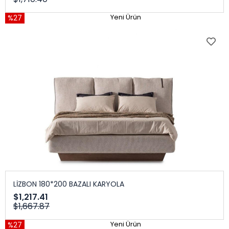
%27
Yeni Ürün
LİZBON 180*200 BAZALI KARYOLA
$1,217.41
$1,667.87
%27
Yeni Ürün