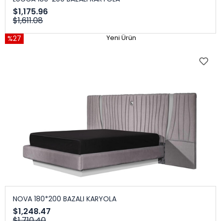
$1,175.96
$1,611.08
%27
Yeni Ürün
NOVA 180*200 BAZALI KARYOLA
$1,248.47
$1,710.40