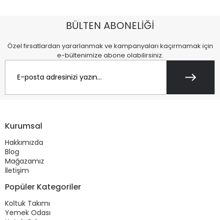
Dayanıklı baza mekanizması ile kolayca açılıp kapanan 180x200 
bazalı karyola, pratik bir depolama çözümü sunar. Bu sayede, 
hem geniş bir yatakta konforlu bir uyku çekebilir hem de fazladan 
BÜLTEN ABONELİĞİ
saklama alanına sahip olabilirsiniz.
Özel fırsatlardan yararlanmak ve kampanyaları kaçırmamak için
e-bültenimize abone olabilirsiniz.
Kurumsal
Hakkımızda
Blog
Mağazamız
İletişim
Popüler Kategoriler
Koltuk Takımı
Yemek Odası