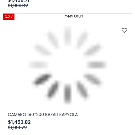
$1,459.71
$1,999.82
%27
Yeni Ürün
CAMARO 180*200 BAZALI KARYOLA
$1,453.82
$1,991.72