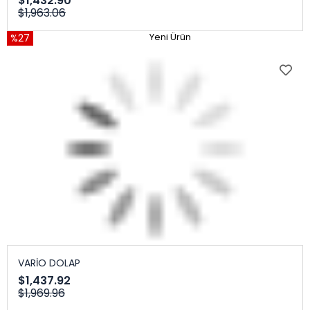
$1,432.90
$1,963.06
%27
Yeni Ürün
VARİO DOLAP
$1,437.92
$1,969.96