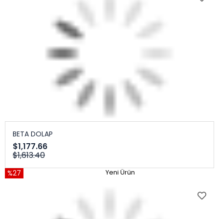
BETA DOLAP
$1,177.66
$1,613.40
%27
Yeni Ürün