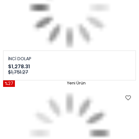
İNCİ DOLAP
$1,278.31
$1,751.27
%27
Yeni Ürün