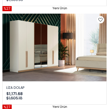
%27
Yeni Ürün
LİZA DOLAP
$1,171.68
$1,605.18
%27
Yeni Ürün