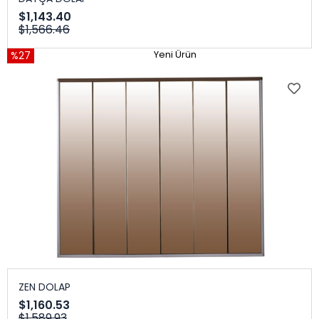
$1,143.40
$1,566.46
%27
Yeni Ürün
ZEN DOLAP
$1,160.53
$1,589.93