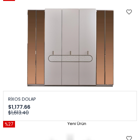
RİXOS DOLAP
$1,177.66
$1,613.40
%27
Yeni Ürün