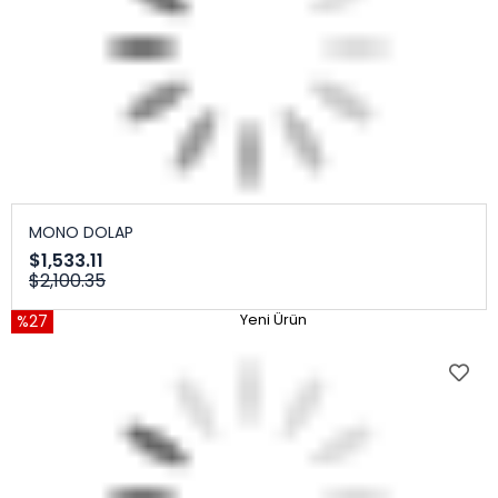
MONO DOLAP
$1,533.11
$2,100.35
%27
Yeni Ürün