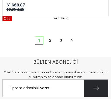
$1,668.87
$2,286.33
%27
Yeni Ürün
2
3
>
1
BÜLTEN ABONELİĞİ
Özel fırsatlardan yararlanmak ve kampanyaları kaçırmamak için
e-bültenimize abone olabilirsiniz.