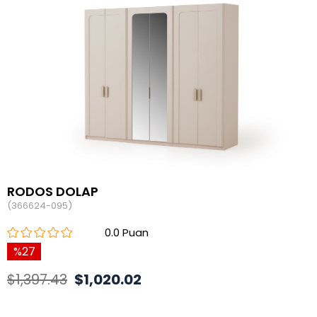
RODOS DOLAP
(366624-095)
0.0
27
$1,397.43
$1,020.02