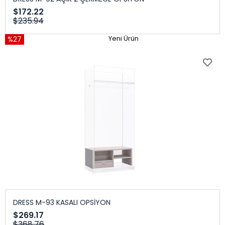
$172.22
$235.94
%27
Yeni Ürün
DRESS M-93 KASALI OPSİYON
$269.17
$368.76