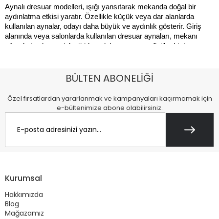
Aynalı dresuar modelleri, ışığı yansıtarak mekanda doğal bir 
aydınlatma etkisi yaratır. Özellikle küçük veya dar alanlarda 
kullanılan aynalar, odayı daha büyük ve aydınlık gösterir. Giriş 
alanında veya salonlarda kullanılan dresuar aynaları, mekanı 
görsel olarak zenginleştirirken dekorasyona sofistike bir hava 
katar. 
VG Mobilya Home’un dresuar aynası modelleri, şık çerçeve 
BÜLTEN ABONELİĞİ
detayları ve kaliteli yansıtma özellikleriyle dekorasyonunuzun 
parlayan yıldızı olacaktır. Aynı zamanda, dresuar aynası makyaj 
Özel fırsatlardan yararlanmak ve kampanyaları kaçırmamak için
veya hazırlık alanı olarak da pratik bir kullanım sağlar.
e-bültenimize abone olabilirsiniz.
Kurumsal
Hakkımızda
Blog
Mağazamız