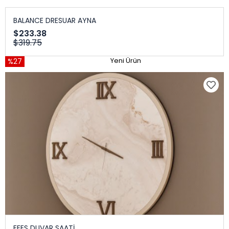
BALANCE DRESUAR AYNA
$233.38
$319.75
%27
Yeni Ürün
EFES DUVAR SAATİ