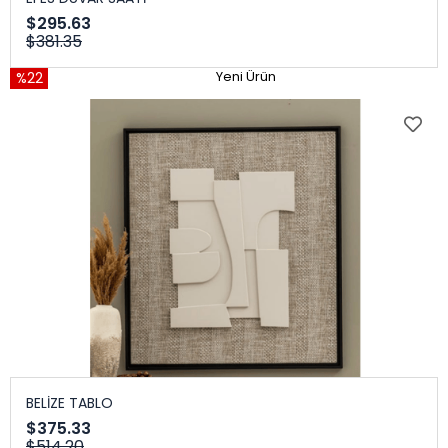
$295.63
$381.35
%22
Yeni Ürün
BELİZE TABLO
$375.33
$514.20