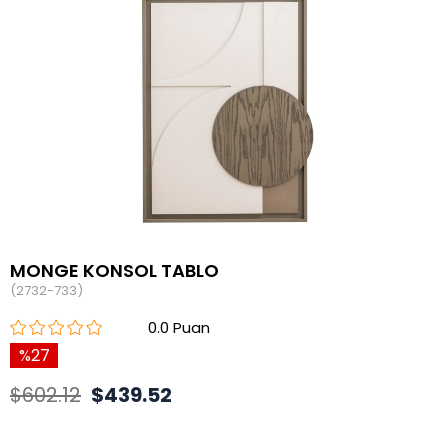
MONGE KONSOL TABLO
(2732-733)
0.0
27
$602.12
$439.52