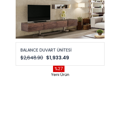
BALANCE DUVART ÜNİTESİ
$2,648.90
$1,933.49
%27
Yeni Ürün