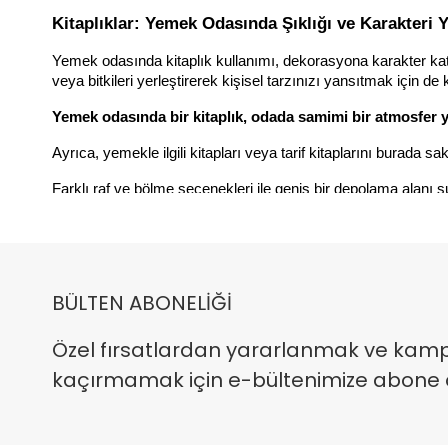
Kitaplıklar: Yemek Odasında Şıklığı ve Karakteri 
Yemek odasında kitaplık kullanımı, dekorasyona karakter katmanı
veya bitkileri yerleştirerek kişisel tarzınızı yansıtmak için de ku
Yemek odasında bir kitaplık, odada samimi bir atmosfer y
Ayrıca, yemekle ilgili kitapları veya tarif kitaplarını burada 
Farklı raf ve bölme seçenekleri ile geniş bir depolama alanı
kitaplıklar, dekorasyon stilinize göre seçim yapmanızı kolaylaş
VG Mobilya Home’un yemek odası için sunduğu şık ve işlevs
BÜLTEN ABONELİĞİ
Yemek Odasında Aksesuarlarla Kişisel Dokunuşlar
Özel fırsatlardan yararlanmak ve kam
Yemek odası aksesuarları, sadece işlevselliği değil aynı zamand
kaçırmamak için e-bültenimize abone ola
aksesuarlar, odaya karakter katmanın ve dekorasyonunuzu zeng
Bu aksesuarlar sayesinde yemek odanızı hem düzenli bir ha