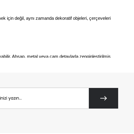
ek için değil, aynı zamanda dekoratif objeleri, çerçeveleri 
ilir. Ahşap, metal veya cam detaylarla zenginleştirilmiş 
 özgün bir tarz yaratmanıza olanak tanır.
 Yemek odasında kullanılan vitrin, kaşıklık ve kitaplık gibi 
bilirsiniz
.