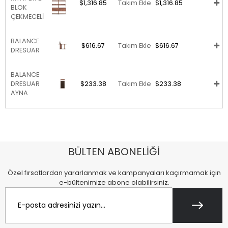
$1,316.85
Takım Ekle
$1,316.85
BLOK
ÇEKMECELİ
BALANCE
$616.67
Takım Ekle
$616.67
DRESUAR
BALANCE
DRESUAR
$233.38
Takım Ekle
$233.38
AYNA
BÜLTEN ABONELİĞİ
Özel fırsatlardan yararlanmak ve kampanyaları kaçırmamak için
e-bültenimize abone olabilirsiniz.