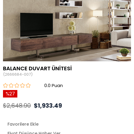
BALANCE DUVART ÜNİTESİ
(2666684-007)
0.0
27
$2,648.90
$1,933.49
Favorilere Ekle
Fiyat Düşünce Haber Ver