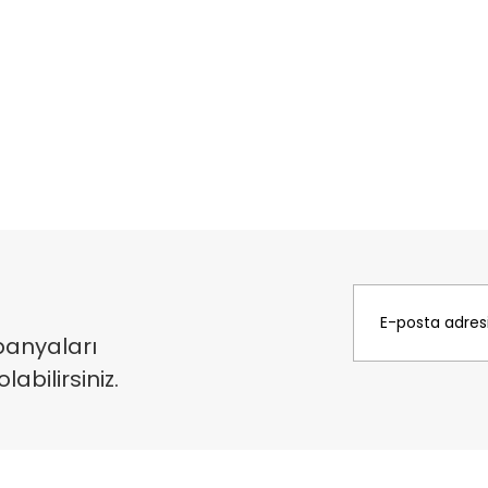
panyaları
bilirsiniz.