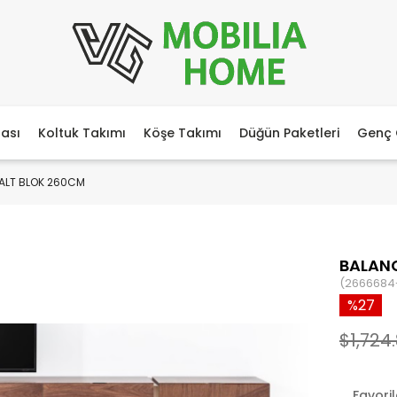
ası
Koltuk Takımı
Köşe Takımı
Düğün Paketleri
Genç 
 ALT BLOK 260CM
BALANC
(2666684
27
$1,724
Favori