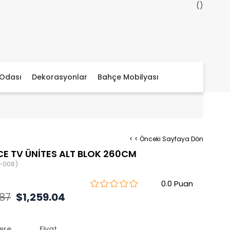
Odası
Dekorasyonlar
Bahçe Mobilyası
< < Önceki Sayfaya Dön
E TV ÜNİTES ALT BLOK 260CM
-008)
0.0
.87
$1,259.04
lere
Fiyat