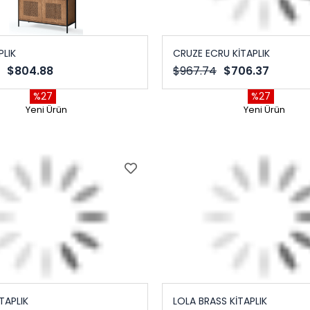
PLIK
CRUZE ECRU KİTAPLIK
$804.88
$967.74
$706.37
%27
%27
Yeni Ürün
Yeni Ürün
TAPLIK
LOLA BRASS KİTAPLIK