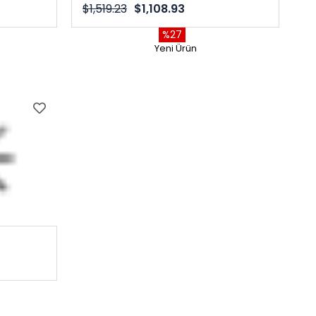
$1,519.23
$1,108.93
%27
Yeni Ürün