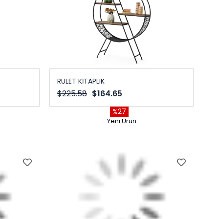
RULET KİTAPLIK
$225.58
$164.65
%27
Yeni Ürün