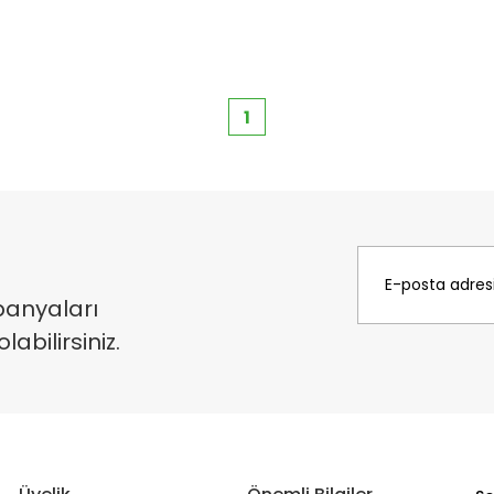
1
panyaları
bilirsiniz.