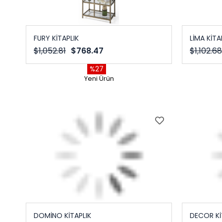
FURY KİTAPLIK
LİMA KİTA
$1,052.81
$768.47
$1,102.68
%27
Yeni Ürün
DOMİNO KİTAPLIK
DECOR Kİ