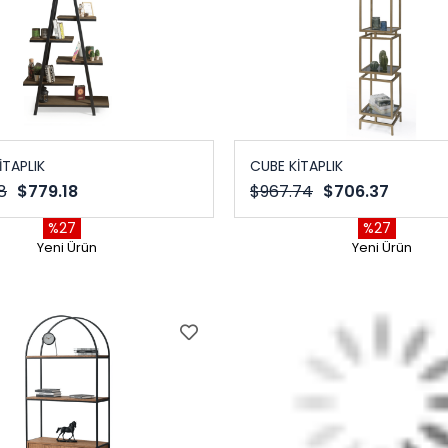
İTAPLIK
CUBE KİTAPLIK
8
$779.18
$967.74
$706.37
%27
%27
Yeni Ürün
Yeni Ürün