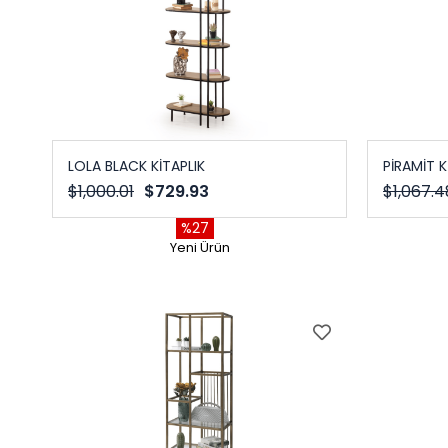
LOLA BLACK KİTAPLIK
PİRAMİT K
$1,000.01
$729.93
$1,067.4
%27
Yeni Ürün