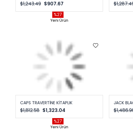
$1,243.49
$907.67
$1,287.4
%27
Yeni Ürün
CAPS TRAVERTİNE KİTAPLIK
JACK BLA
$1,812.58
$1,323.04
$1,486.9
%27
Yeni Ürün