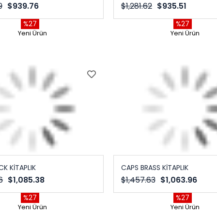
9
$939.76
$1,281.62
$935.51
%27
%27
Yeni Ürün
Yeni Ürün
CK KİTAPLIK
CAPS BRASS KİTAPLIK
6
$1,085.38
$1,457.63
$1,063.96
%27
%27
Yeni Ürün
Yeni Ürün