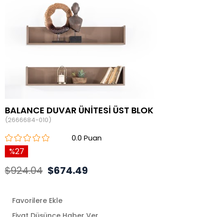
BALANCE DUVAR ÜNİTESİ ÜST BLOK
(2666684-010)
0.0
27
$924.04
$674.49
Favorilere Ekle
Fiyat Düşünce Haber Ver