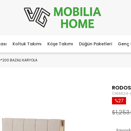
ası
Koltuk Takımı
Köşe Takımı
Düğün Paketleri
Genç 
*200 BAZALI KARYOLA
RODOS 
(366624-
27
$1,253.
Favori