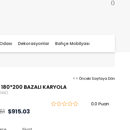
Odası
Dekorasyonlar
Bahçe Mobilyası
< < Önceki Sayfaya Dön
180*200 BAZALI KARYOLA
099)
0.0
61
$915.03
lere
Fiyat