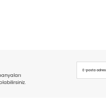
panyaları
bilirsiniz.