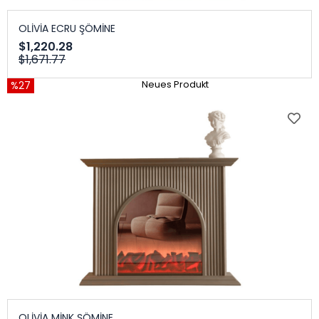
OLİVİA ECRU ŞÖMİNE
$1,220.28
$1,671.77
%27
Neues Produkt
OLİVİA MİNK ŞÖMİNE