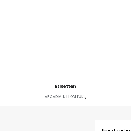
Etiketten
ARCADİA İKİLİ KOLTUK
,
,