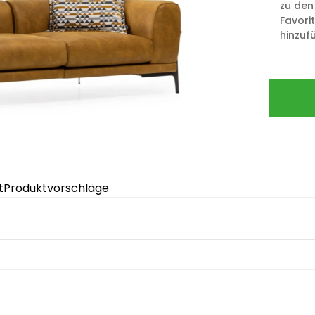
zu den
Favori
hinzuf
t
Produktvorschläge