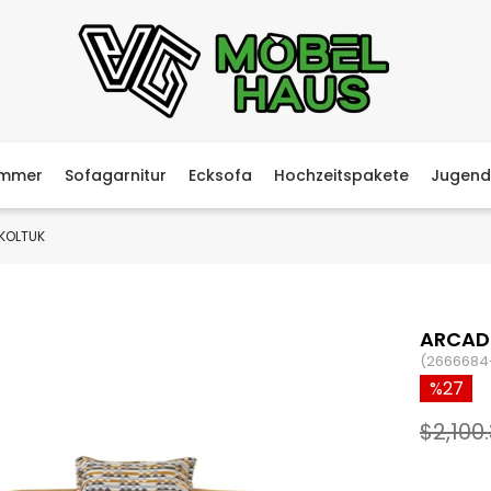
immer
Sofagarnitur
Ecksofa
Hochzeitspakete
Jugend
 KOLTUK
ARCADİ
(2666684
27
$2,100