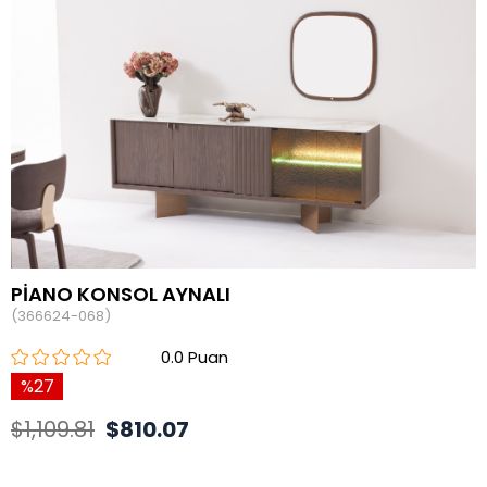
PİANO KONSOL AYNALI
(366624-068)
0.0
27
$1,109.81
$810.07