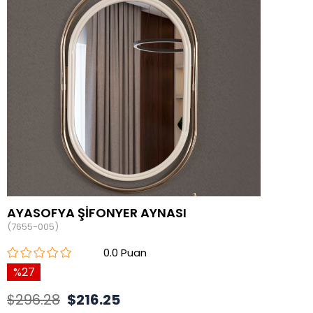
AYASOFYA ŞİFONYER AYNASI
(7655-005)
0.0
27
$296.28
$216.25