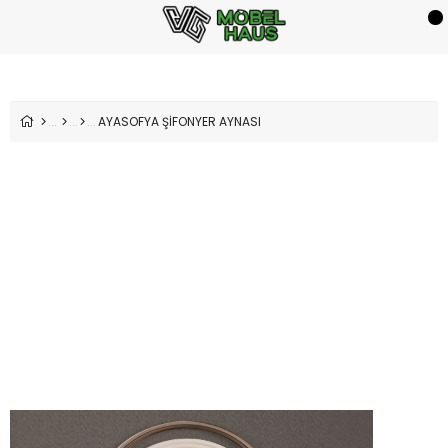
AYASOFYA ŞİFONYER AYNASI