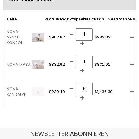
Teile
Produktbild
Produktspreis
Stückzahl
Gesamtpreis
NOVA
AYNALI
$982.82
$982.82
KONSOL
NOVA MASA
$832.92
$832.92
NOVA
$239.40
$1,436.39
SANDALYE
NEWSLETTER ABONNIEREN