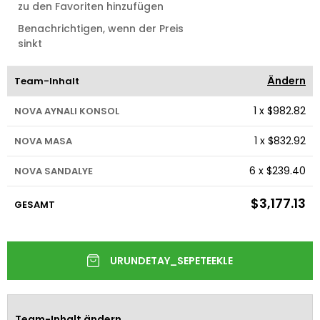
zu den Favoriten hinzufügen
Benachrichtigen, wenn der Preis
sinkt
Ändern
Team-Inhalt
1
x
$982.82
NOVA AYNALI KONSOL
1
x
$832.92
NOVA MASA
6
x
$239.40
NOVA SANDALYE
$3,177.13
GESAMT
Team-Inhalt ändern