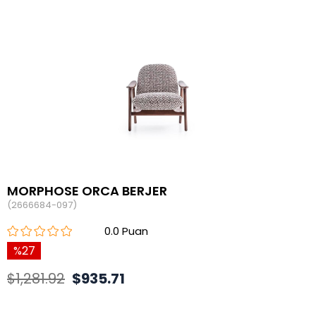
MORPHOSE ORCA BERJER
(2666684-097)
0.0
27
$1,281.92
$935.71