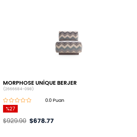
MORPHOSE UNİQUE BERJER
(2666684-098)
0.0
27
$929.90
$678.77