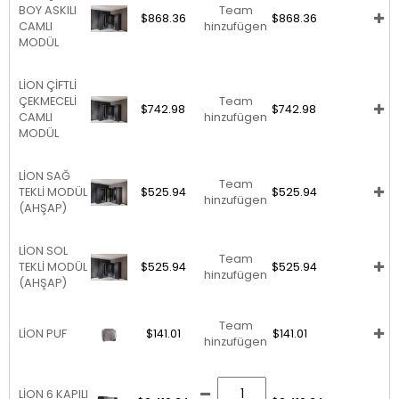
BOY ASKILI
Team
$868.36
$868.36
CAMLI
hinzufügen
MODÜL
LİON ÇİFTLİ
ÇEKMECELİ
Team
$742.98
$742.98
CAMLI
hinzufügen
MODÜL
LİON SAĞ
Team
TEKLİ MODÜL
$525.94
$525.94
hinzufügen
(AHŞAP)
LİON SOL
Team
TEKLİ MODÜL
$525.94
$525.94
hinzufügen
(AHŞAP)
Team
LİON PUF
$141.01
$141.01
hinzufügen
LİON 6 KAPILI