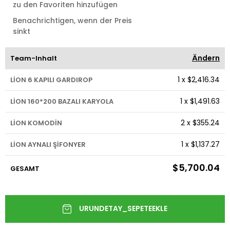
zu den Favoriten hinzufügen
Benachrichtigen, wenn der Preis
sinkt
Ändern
Team-Inhalt
1
x
$2,416.34
LİON 6 KAPILI GARDIROP
1
x
$1,491.63
LİON 160*200 BAZALI KARYOLA
2
x
$355.24
LİON KOMODİN
1
x
$1,137.27
LİON AYNALI ŞİFONYER
$5,700.04
GESAMT