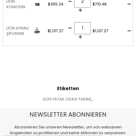
LİON
$355.24
$710.48
KOMODİN
LİON AYNALI
$1,137.27
$1,137.27
ŞİFONYER
Etiketten
LİON YATAK ODASI TAKIMI
,
,
NEWSLETTER ABONNIEREN
Abonnieren Sie unseren Newsletter, um von exklusiven
Angeboten zu profitieren und keine Aktionen zu verpassen.