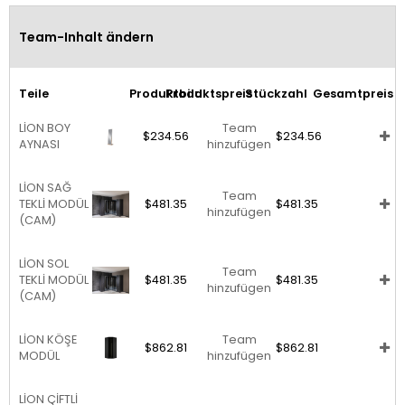
Team-Inhalt ändern
Teile
Produktbild
Produktspreis
Stückzahl
Gesamtpreis
LİON BOY
Team
$234.56
$234.56
AYNASI
hinzufügen
LİON SAĞ
Team
TEKLİ MODÜL
$481.35
$481.35
hinzufügen
(CAM)
LİON SOL
Team
TEKLİ MODÜL
$481.35
$481.35
hinzufügen
(CAM)
LİON KÖŞE
Team
$862.81
$862.81
MODÜL
hinzufügen
LİON ÇİFTLİ