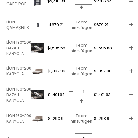
$2,416.34
$2,416.34
GARDIROP
LİON
Team
$679.21
$679.21
ÇAMAŞIRLIK
hinzufügen
LİON 180*200
Team
BAZALI
$1,595.68
$1,595.68
hinzufügen
KARYOLA
LİON 180*200
Team
$1,397.96
$1,397.96
KARYOLA
hinzufügen
LİON 160*200
BAZALI
$1,491.63
$1,491.63
KARYOLA
LİON 160*200
Team
$1,293.91
$1,293.91
KARYOLA
hinzufügen