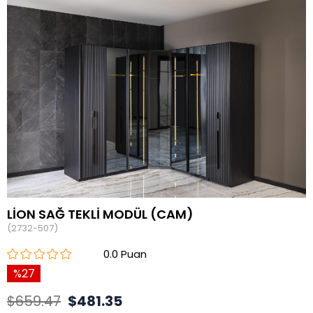
LİON SAĞ TEKLİ MODÜL (CAM)
(2732-507)
0.0
27
$659.47
$481.35