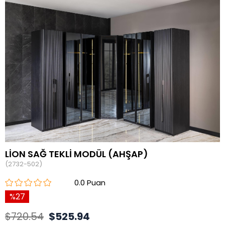
LİON SAĞ TEKLİ MODÜL (AHŞAP)
(2732-502)
0.0
27
$720.54
$525.94