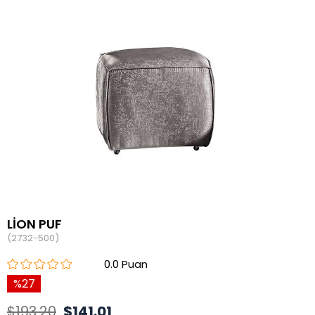
LİON PUF
(2732-500)
0.0
27
$193.20
$141.01