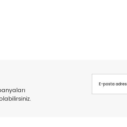
panyaları
bilirsiniz.