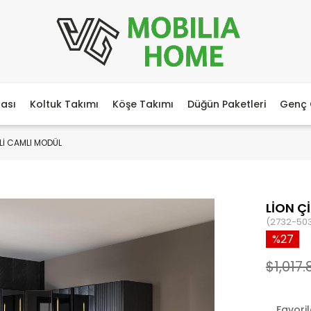
ası
Koltuk Takımı
Köşe Takımı
Düğün Paketleri
Genç 
ELİ CAMLI MODÜL
LİON Ç
(2732-50
27
$1,017.
Favori