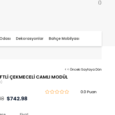
Odası
Dekorasyonlar
Bahçe Mobilyası
< < Önceki Sayfaya Dön
İFTLİ ÇEKMECELİ CAMLI MODÜL
3)
0.0
88
$742.98
lere
Fiyat