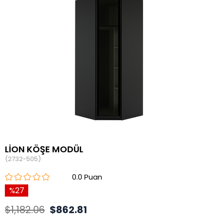
LİON KÖŞE MODÜL
(2732-505)
0.0
27
$1,182.06
$862.81