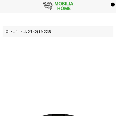
LİON KÖŞE MODÜL