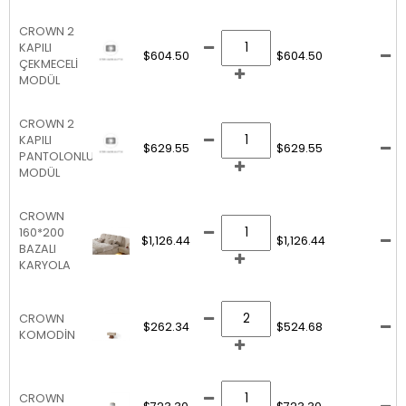
CROWN 2
KAPILI
$604.50
$604.50
ÇEKMECELİ
MODÜL
CROWN 2
KAPILI
$629.55
$629.55
PANTOLONLUK
MODÜL
CROWN
160*200
$1,126.44
$1,126.44
BAZALI
KARYOLA
CROWN
$262.34
$524.68
KOMODİN
CROWN