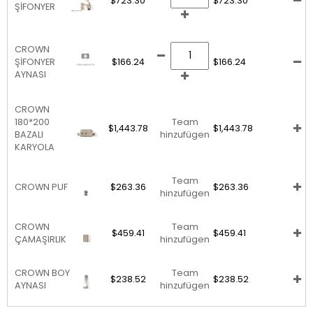
$723.30
$723.30
ŞİFONYER
CROWN
ŞİFONYER
$166.24
$166.24
AYNASI
CROWN
180*200
Team
$1,443.78
$1,443.78
BAZALI
hinzufügen
KARYOLA
Team
CROWN PUF
$263.36
$263.36
hinzufügen
CROWN
Team
$459.41
$459.41
ÇAMAŞIRLIK
hinzufügen
CROWN BOY
Team
$238.52
$238.52
AYNASI
hinzufügen