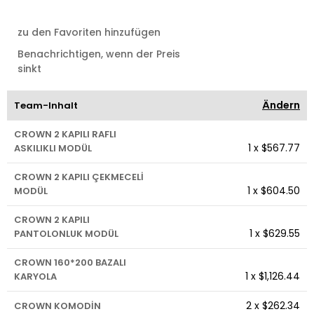
zu den Favoriten hinzufügen
Benachrichtigen, wenn der Preis
sinkt
Ändern
Team-Inhalt
CROWN 2 KAPILI RAFLI
1
x
$567.77
ASKILIKLI MODÜL
CROWN 2 KAPILI ÇEKMECELİ
1
x
$604.50
MODÜL
CROWN 2 KAPILI
1
x
$629.55
PANTOLONLUK MODÜL
CROWN 160*200 BAZALI
1
x
$1,126.44
KARYOLA
2
x
$262.34
CROWN KOMODİN