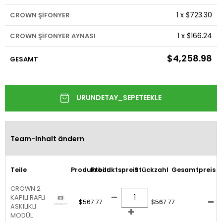
1
x
$723.30
CROWN ŞİFONYER
1
x
$166.24
CROWN ŞİFONYER AYNASI
$4,258.98
GESAMT
Team-Inhalt ändern
Teile
Produktbild
Produktspreis
Stückzahl
Gesamtpreis
CROWN 2
KAPILI RAFLI
$567.77
$567.77
ASKILIKLI
MODÜL