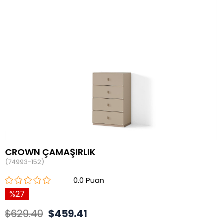
CROWN ÇAMAŞIRLIK
(74993-152)
0.0
27
$629.40
$459.41