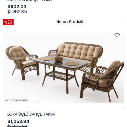
$902.03
$1,262.85
%29
Neues Produkt
LORA ÜÇLÜ BAHÇE TAKIMI
$1,053.84
$1,475.38