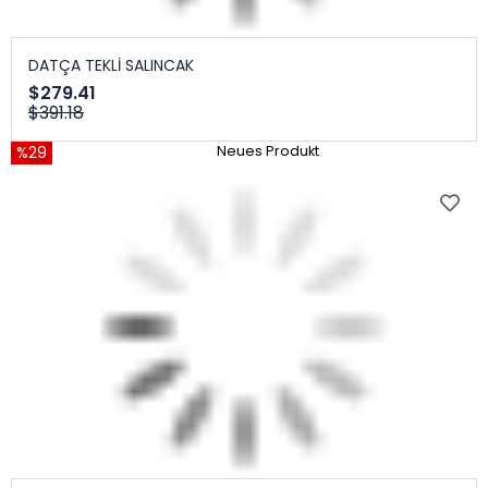
DATÇA TEKLİ SALINCAK
$279.41
$391.18
%29
Neues Produkt