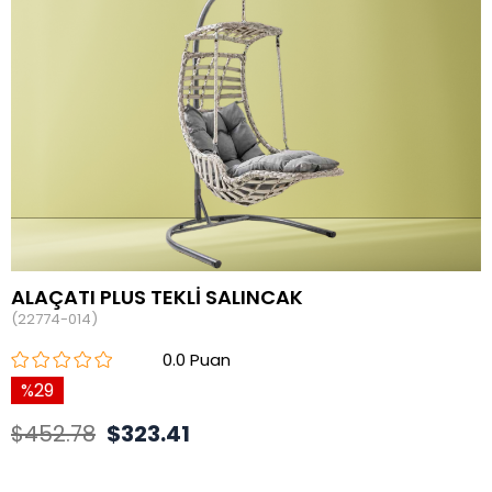
ALAÇATI PLUS TEKLİ SALINCAK
(22774-014)
0.0
29
$452.78
$323.41