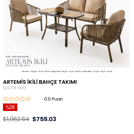
ARTEMİS İKİLİ BAHÇE TAKIMI
(22774-001)
0.0
29
$1,062.64
$759.03