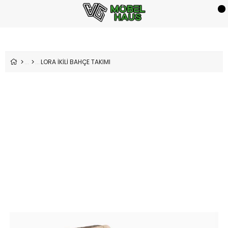
LORA İKİLİ BAHÇE TAKIMI