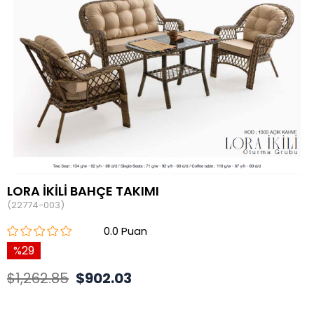
LORA İKİLİ BAHÇE TAKIMI
(22774-003)
0.0
29
$1,262.85
$902.03