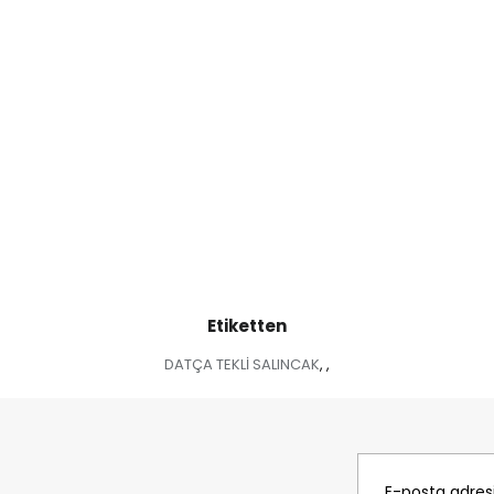
Etiketten
DATÇA TEKLİ SALINCAK
,
,