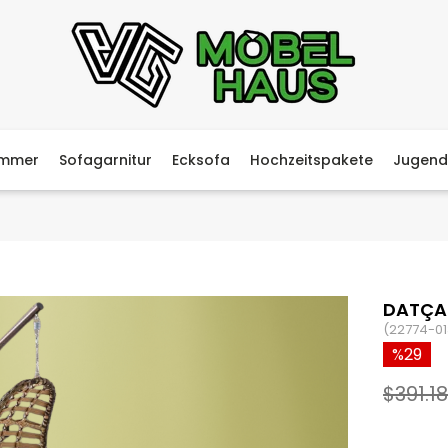
immer
Sofagarnitur
Ecksofa
Hochzeitspakete
Jugend
DATÇA 
(22774-01
29
$391.18