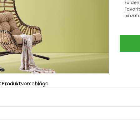
zu den
Favori
hinzuf
t
Produktvorschläge