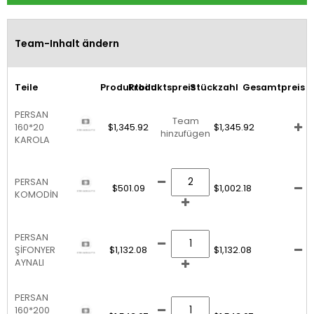
Team-Inhalt ändern
Teile
Produktbild
Produktspreis
Stückzahl
Gesamtpreis
PERSAN
Team
160*20
$1,345.92
$1,345.92
hinzufügen
KAROLA
PERSAN
$501.09
$1,002.18
KOMODİN
PERSAN
ŞİFONYER
$1,132.08
$1,132.08
AYNALI
PERSAN
160*200