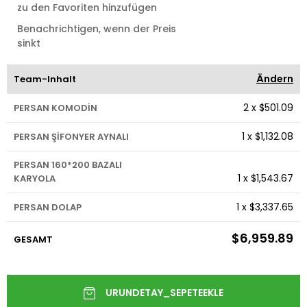
zu den Favoriten hinzufügen
Benachrichtigen, wenn der Preis
sinkt
Ändern
Team-Inhalt
2
x
$501.09
PERSAN KOMODİN
1
x
$1,132.08
PERSAN ŞİFONYER AYNALI
PERSAN 160*200 BAZALI
1
x
$1,543.67
KARYOLA
1
x
$3,337.65
PERSAN DOLAP
$6,959.89
GESAMT