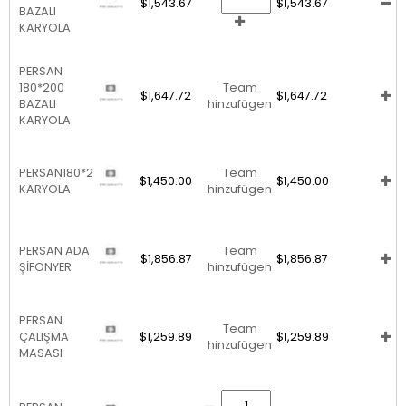
$1,543.67
$1,543.67
BAZALI
KARYOLA
PERSAN
180*200
Team
$1,647.72
$1,647.72
BAZALI
hinzufügen
KARYOLA
PERSAN180*200
Team
$1,450.00
$1,450.00
KARYOLA
hinzufügen
PERSAN ADA
Team
$1,856.87
$1,856.87
ŞİFONYER
hinzufügen
PERSAN
Team
ÇALIŞMA
$1,259.89
$1,259.89
hinzufügen
MASASI