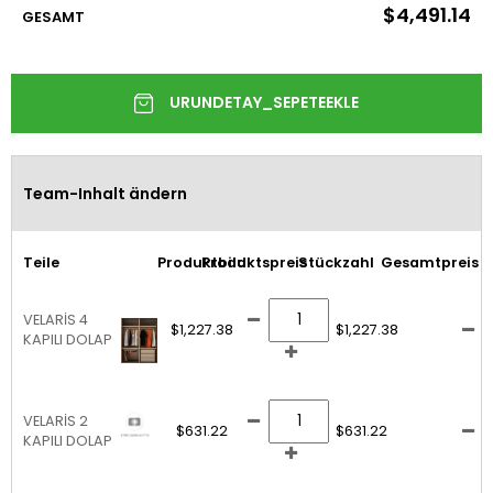
$4,491.14
GESAMT
Team-Inhalt ändern
Teile
Produktbild
Produktspreis
Stückzahl
Gesamtpreis
VELARİS 4
$1,227.38
$1,227.38
KAPILI DOLAP
VELARİS 2
$631.22
$631.22
KAPILI DOLAP