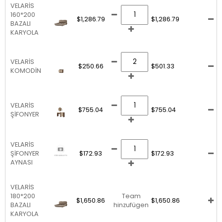
VELARİS
160*200
$1,286.79
$1,286.79
BAZALI
KARYOLA
VELARİS
$250.66
$501.33
KOMODİN
VELARİS
$755.04
$755.04
ŞİFONYER
VELARİS
ŞİFONYER
$172.93
$172.93
AYNASI
VELARİS
180*200
Team
$1,650.86
$1,650.86
BAZALI
hinzufügen
KARYOLA