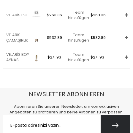
Team
VELARİS PUF
$263.36
$263.36
hinzufügen
VELARİS
Team
$532.89
$532.89
ÇAMAŞIRLIK
hinzufügen
VELARİS BOY
Team
$271.93
$271.93
AYNASI
hinzufügen
NEWSLETTER ABONNIEREN
Abonnieren Sie unseren Newsletter, um von exklusiven
Angeboten zu profitieren und keine Aktionen zu verpassen.