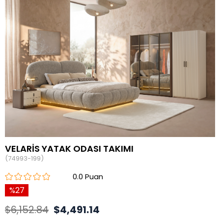
VELARİS YATAK ODASI TAKIMI
(74993-199)
0.0
27
$6,152.84
$4,491.14