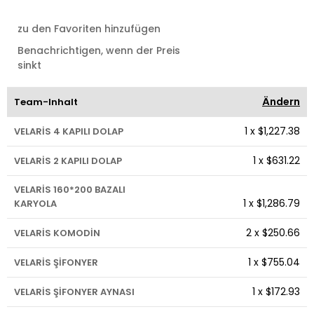
zu den Favoriten hinzufügen
Benachrichtigen, wenn der Preis
sinkt
Ändern
Team-Inhalt
1
x
$1,227.38
VELARİS 4 KAPILI DOLAP
1
x
$631.22
VELARİS 2 KAPILI DOLAP
VELARİS 160*200 BAZALI
1
x
$1,286.79
KARYOLA
2
x
$250.66
VELARİS KOMODİN
1
x
$755.04
VELARİS ŞİFONYER
1
x
$172.93
VELARİS ŞİFONYER AYNASI